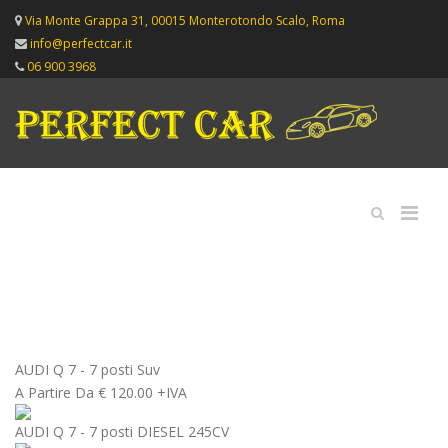
Via Monte Grappa 31, 00015 Monterotondo Scalo, Roma
info@perfectcar.it
06 900 3968
AUDI Q 7 - 7 posti
Suv
A Partire Da
€
120.00 +IVA
AUDI Q 7 - 7 posti DIESEL 245CV