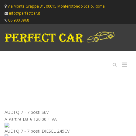
Via Monte Grappa 31, 00015 Monterotondo Scalo, Roma
info@perfectcar.it
06 900 3968
AUDI Q 7 - 7 posti
Suv
A Partire Da
€
120.00 +IVA
AUDI Q 7 - 7 posti DIESEL 245CV