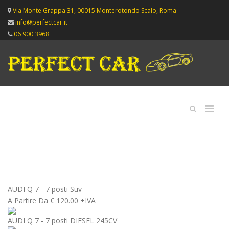
Via Monte Grappa 31, 00015 Monterotondo Scalo, Roma
info@perfectcar.it
06 900 3968
AUDI Q 7 - 7 posti
Suv
A Partire Da
€
120.00 +IVA
AUDI Q 7 - 7 posti DIESEL 245CV